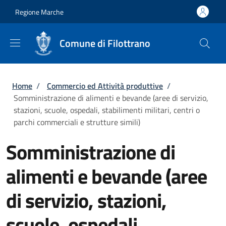
Salta al contenuto principale
Skip to footer content
Regione Marche
Comune di Filottrano
Briciole di pane
Home
/
Commercio ed Attività produttive
/
Somministrazione di alimenti e bevande (aree di servizio,
stazioni, scuole, ospedali, stabilimenti militari, centri o
parchi commerciali e strutture simili)
Somministrazione di
alimenti e bevande (aree
di servizio, stazioni,
scuole, ospedali,