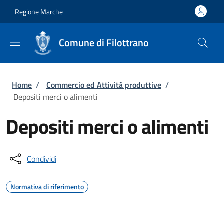
Salta al contenuto principale
Skip to footer content
Regione Marche
Comune di Filottrano
Briciole di pane
Home
/
Commercio ed Attività produttive
/
Depositi merci o alimenti
Depositi merci o alimenti
Condividi
Normativa di riferimento