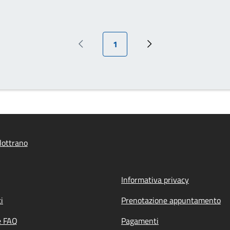
Pagina attuale
1
Pagina precedente
Prossima pagina
lottrano
Informativa privacy
i
Prenotazione appuntamento
e FAQ
Pagamenti