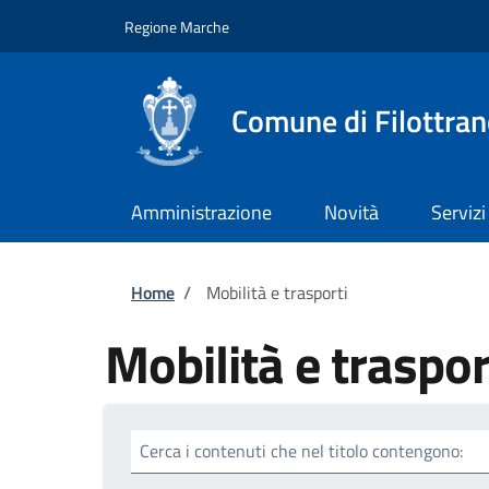
Salta al contenuto principale
Skip to footer content
Regione Marche
Comune di Filottra
Amministrazione
Novità
Servizi
Briciole di pane
Home
/
Mobilità e trasporti
Mobilità e traspor
Cerca i contenuti che nel titolo contengono: