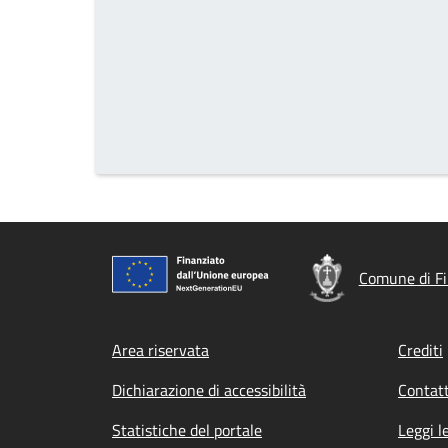
Comune di Fi
Footer menu
Area riservata
Crediti
Dichiarazione di accessibilità
Contatt
Statistiche del portale
Leggi l