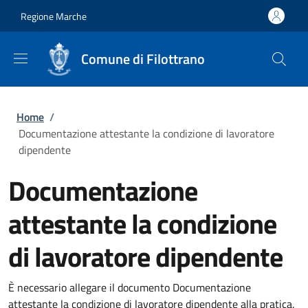
Salta al contenuto principale
Skip to footer content
Regione Marche
Comune di Filottrano
Briciole di pane
Home
/
Documentazione attestante la condizione di lavoratore
dipendente
Documentazione
attestante la condizione
di lavoratore dipendente
È necessario allegare il documento Documentazione
attestante la condizione di lavoratore dipendente alla pratica.