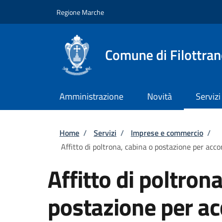
Salta al contenuto principale
Skip to footer content
Regione Marche
Comune di Filottra
Amministrazione
Novità
Servizi
Briciole di pane
Home
/
Servizi
/
Imprese e commercio
/
Affitto di poltrona, cabina o postazione per accon
Affitto di poltron
postazione per acc