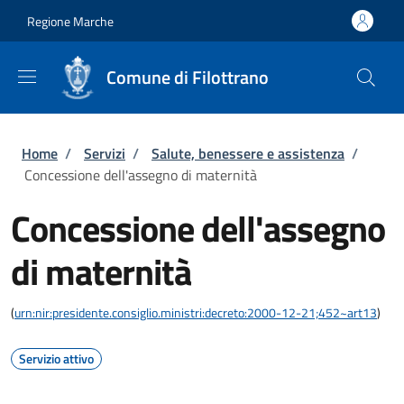
Salta al contenuto principale
Skip to footer content
Regione Marche
Comune di Filottrano
Briciole di pane
Home
/
Servizi
/
Salute, benessere e assistenza
/
Concessione dell'assegno di maternità
Concessione dell'assegno
di maternità
(
urn:nir:presidente.consiglio.ministri:decreto:2000-12-21;452~art13
)
Servizio attivo