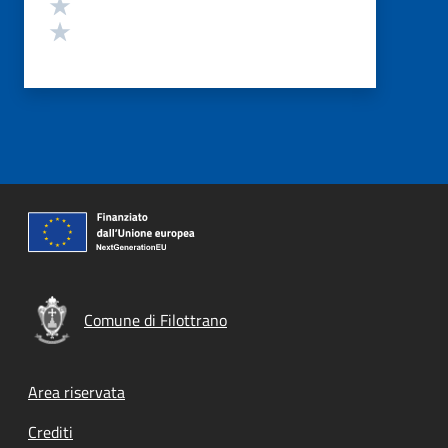
Valuta 2 stelle su 5
Valuta 1 stelle su 5
Comune di Filottrano
Footer menu
Area riservata
Crediti