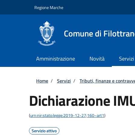
Salta al contenuto principale
Skip to footer content
Regione Marche
Comune di Filottra
Amministrazione
Novità
Servizi
Briciole di pane
Home
/
Servizi
/
Tributi, finanze e contravv
Dichiarazione IM
(
urn:nir:stato:legge:2019-12-27;160~art1
)
Servizio attivo