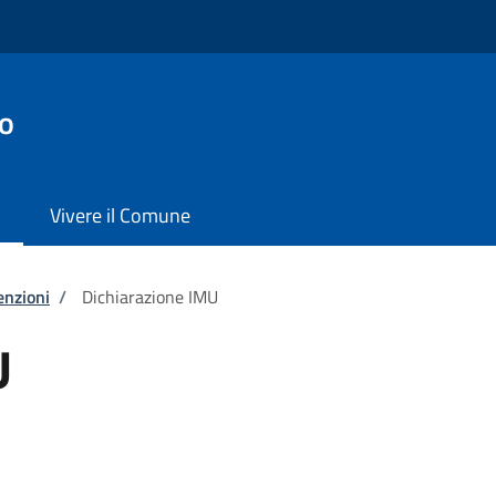
no
Vivere il Comune
enzioni
/
Dichiarazione IMU
U