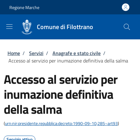
Salta al contenuto principale
Skip to footer content
Regione Marche
Comune di Filottrano
Briciole di pane
Home
/
Servizi
/
Anagrafe e stato civile
/
Accesso al servizio per inumazione definitiva della salma
Accesso al servizio per
inumazione definitiva
della salma
(
urn:nir:presidente.repubblica:decreto:1990-09-10;285~art93
)
Servizio attivo