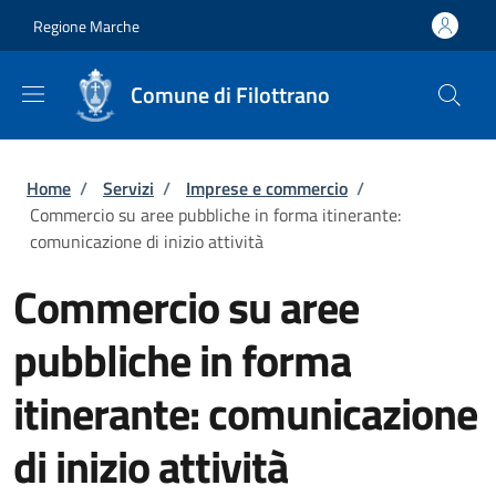
Salta al contenuto principale
Skip to footer content
Regione Marche
Comune di Filottrano
Briciole di pane
Home
/
Servizi
/
Imprese e commercio
/
Commercio su aree pubbliche in forma itinerante:
comunicazione di inizio attività
Commercio su aree
pubbliche in forma
itinerante: comunicazione
di inizio attività