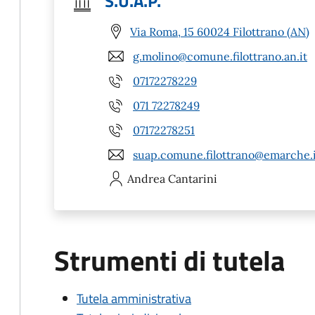
S.U.A.P.
Via Roma, 15 60024 Filottrano (AN)
g.molino@comune.filottrano.an.it
07172278229
071 72278249
07172278251
suap.comune.filottrano@emarche.i
Andrea
Cantarini
Strumenti di tutela
Tutela amministrativa