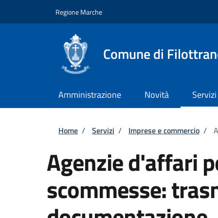
Salta al contenuto principale
Skip to footer content
Regione Marche
Comune di Filottra
Amministrazione
Novità
Servizi
Briciole di pane
Home
/
Servizi
/
Imprese e commercio
/
A
Agenzie d'affari pe
scommesse: trasm
documentazione