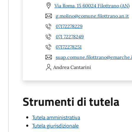
Via Roma, 15 60024 Filottrano (AN)
g.molino@comune.filottrano.an.it
07172278229
071 72278249
07172278251
suap.comune.filottrano@emarche.i
Andrea
Cantarini
Strumenti di tutela
Tutela amministrativa
Tutela giurisdizionale