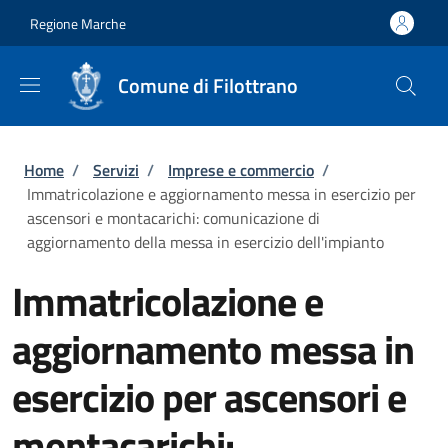
Salta al contenuto principale
Skip to footer content
Regione Marche
Comune di Filottrano
Briciole di pane
Home
/
Servizi
/
Imprese e commercio
/
Immatricolazione e aggiornamento messa in esercizio per
ascensori e montacarichi: comunicazione di
aggiornamento della messa in esercizio dell'impianto
Immatricolazione e
aggiornamento messa in
esercizio per ascensori e
montacarichi: