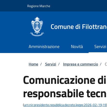
Salta al contenuto principale
Skip to footer content
Regione Marche
Comune di Filottra
Amministrazione
Novità
Servizi
Briciole di pane
Home
/
Servizi
/
Imprese e commercio
/
C
Comunicazione di
responsabile tec
(
urn:nir:presidente.repubblica:decreto.legge:2026-02-19;19