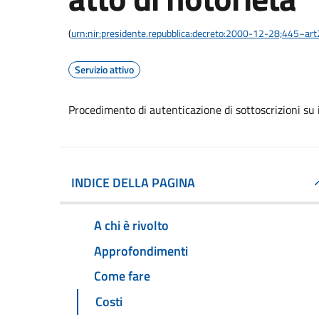
(
urn:nir:presidente.repubblica:decreto:2000-12-28;445~ar
Servizio attivo
Procedimento di autenticazione di sottoscrizioni su i
INDICE DELLA PAGINA
A chi è rivolto
Approfondimenti
Come fare
Costi