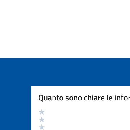
Quanto sono chiare le info
Valutazione
Valuta 5 stelle su 5
Valuta 4 stelle su 5
Valuta 3 stelle su 5