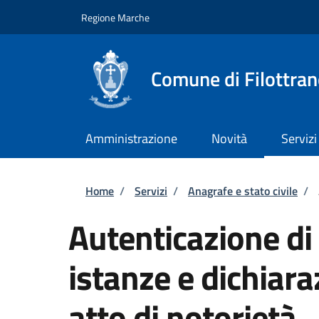
Salta al contenuto principale
Skip to footer content
Regione Marche
Comune di Filottra
Amministrazione
Novità
Servizi
Briciole di pane
Home
/
Servizi
/
Anagrafe e stato civile
/
Autenticazione di 
istanze e dichiara
atto di notorietà