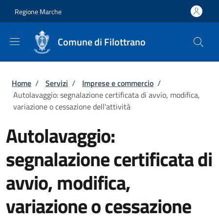
Salta al contenuto principale
Skip to footer content
Regione Marche
Comune di Filottrano
Briciole di pane
Home
/
Servizi
/
Imprese e commercio
/
Autolavaggio: segnalazione certificata di avvio, modifica,
variazione o cessazione dell'attività
Autolavaggio:
segnalazione certificata di
avvio, modifica,
variazione o cessazione