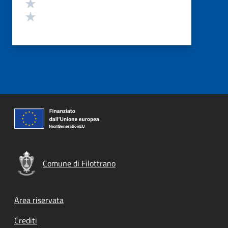
Valuta 2 stelle su 5
Valuta 1 stelle su 5
Comune di Filottrano
Footer menu
Area riservata
Crediti