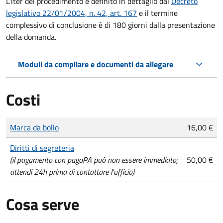
L'iter del procedimento è definito in dettaglio dal
Decreto
legislativo 22/01/2004, n. 42, art. 167
e il termine
complessivo di conclusione è di 180 giorni dalla presentazione
della domanda.
Moduli da compilare e documenti da allegare
Costi
Tipo di pagamento
Importo
Marca da bollo
16,00 €
Diritti di segreteria
(il pagamento con pagoPA può non essere immediato;
50,00 €
attendi 24h prima di contattare l'ufficio)
Cosa serve