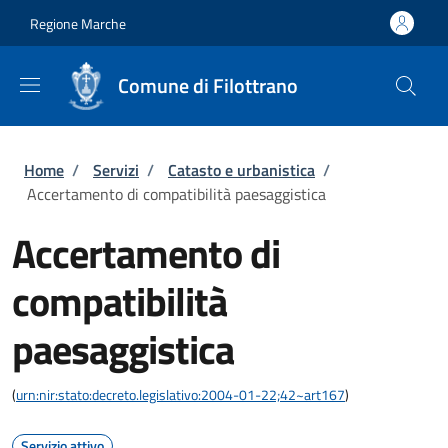
Salta al contenuto principale
Skip to footer content
Regione Marche
Comune di Filottrano
Briciole di pane
Home
/
Servizi
/
Catasto e urbanistica
/
Accertamento di compatibilità paesaggistica
Accertamento di
compatibilità
paesaggistica
(
urn:nir:stato:decreto.legislativo:2004-01-22;42~art167
)
Servizio attivo