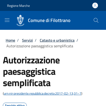
Salta al contenuto principale
Skip to footer content
Regione Marche
Comune di Filottrano
Briciole di pane
Home
/
Servizi
/
Catasto e urbanistica
/
Autorizzazione paesaggistica semplificata
Autorizzazione
paesaggistica
semplificata
(
urn:nir:presidente.repubblica:decreto:2017-02-13;31~7
)
Servizio attivo