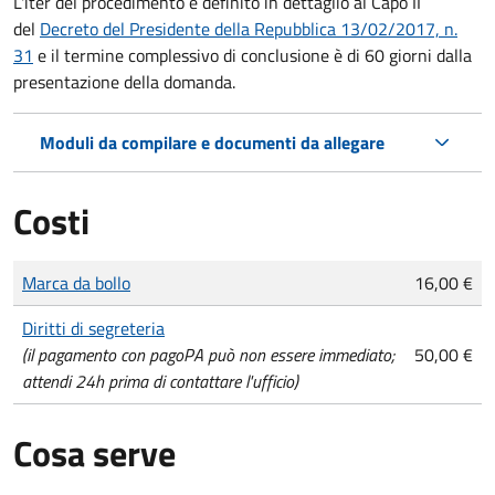
L'iter del procedimento è definito in dettaglio al Capo II
del
Decreto del Presidente della Repubblica 13/02/2017, n.
31
e il termine complessivo di conclusione è di 60 giorni dalla
presentazione della domanda.
Moduli da compilare e documenti da allegare
Costi
Tipo di pagamento
Importo
Marca da bollo
16,00 €
Diritti di segreteria
(il pagamento con pagoPA può non essere immediato;
50,00 €
attendi 24h prima di contattare l'ufficio)
Cosa serve