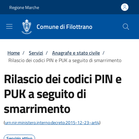
Salta al contenuto principale
Skip to footer content
Regione Marche
Comune di Filottrano
Briciole di pane
Home
/
Servizi
/
Anagrafe e stato civile
/
Rilascio dei codici PIN e PUK a seguito di smarrimento
Rilascio dei codici PIN e
PUK a seguito di
smarrimento
(
urn:nir:ministero.interno:decreto:2015-12-23~art4
)
Servizio attivo