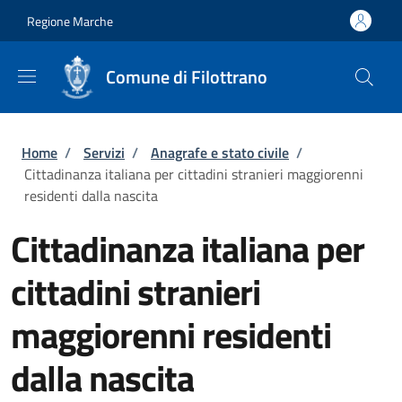
Salta al contenuto principale
Skip to footer content
Regione Marche
Comune di Filottrano
Briciole di pane
Home
/
Servizi
/
Anagrafe e stato civile
/
Cittadinanza italiana per cittadini stranieri maggiorenni
residenti dalla nascita
Cittadinanza italiana per
cittadini stranieri
maggiorenni residenti
dalla nascita