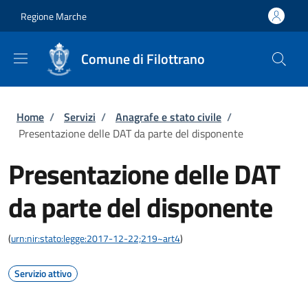
Salta al contenuto principale
Skip to footer content
Regione Marche
Comune di Filottrano
Briciole di pane
Home
/
Servizi
/
Anagrafe e stato civile
/
Presentazione delle DAT da parte del disponente
Presentazione delle DAT
da parte del disponente
(
urn:nir:stato:legge:2017-12-22;219~art4
)
Servizio attivo