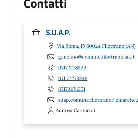
Contatti
S.U.A.P.
Via Roma, 15 60024 Filottrano (AN)
g.molino@comune.filottrano.an.it
07172278229
071 72278249
07172278251
suap.comune.filottrano@emarche.i
Andrea
Cantarini