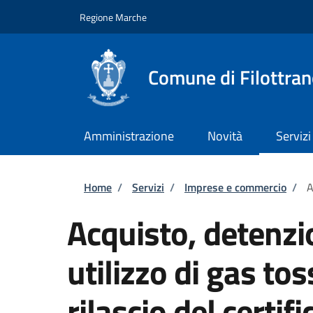
Salta al contenuto principale
Skip to footer content
Regione Marche
Comune di Filottra
Amministrazione
Novità
Servizi
Briciole di pane
Home
/
Servizi
/
Imprese e commercio
/
A
Acquisto, detenzi
utilizzo di gas to
rilascio del certif