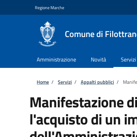
Salta al contenuto principale
Skip to footer content
Regione Marche
Comune di Filottra
Amministrazione
Novità
Servizi
Briciole di pane
Home
/
Servizi
/
Appalti pubblici
/
Manife
Manifestazione di
l'acquisto di un i
dell'Amministraz