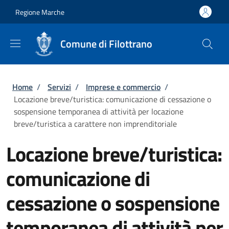
Salta al contenuto principale
Skip to footer content
Regione Marche
Comune di Filottrano
Briciole di pane
Home
/
Servizi
/
Imprese e commercio
/
Locazione breve/turistica: comunicazione di cessazione o
sospensione temporanea di attività per locazione
breve/turistica a carattere non imprenditoriale
Locazione breve/turistica:
comunicazione di
cessazione o sospensione
temporanea di attività per