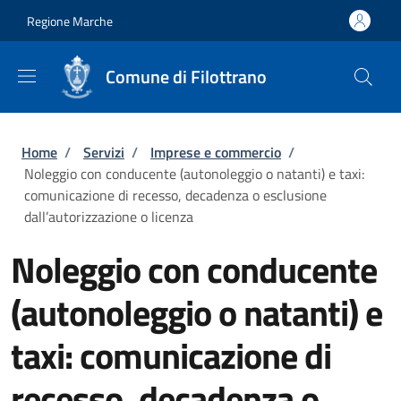
Salta al contenuto principale
Skip to footer content
Regione Marche
Comune di Filottrano
Briciole di pane
Home
/
Servizi
/
Imprese e commercio
/
Noleggio con conducente (autonoleggio o natanti) e taxi:
comunicazione di recesso, decadenza o esclusione
dall’autorizzazione o licenza
Noleggio con conducente
(autonoleggio o natanti) e
taxi: comunicazione di
recesso, decadenza o