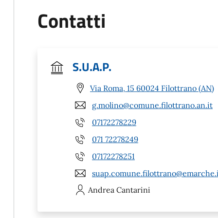
Contatti
S.U.A.P.
Via Roma, 15 60024 Filottrano (AN)
g.molino@comune.filottrano.an.it
07172278229
071 72278249
07172278251
suap.comune.filottrano@emarche.i
Andrea
Cantarini