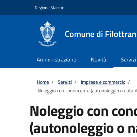
Salta al contenuto principale
Skip to footer content
Regione Marche
Comune di Filottra
Amministrazione
Novità
Servizi
Briciole di pane
Home
/
Servizi
/
Imprese e commercio
/
Noleggio con conducente (autonoleggio o natanti) 
Noleggio con con
(autonoleggio o na