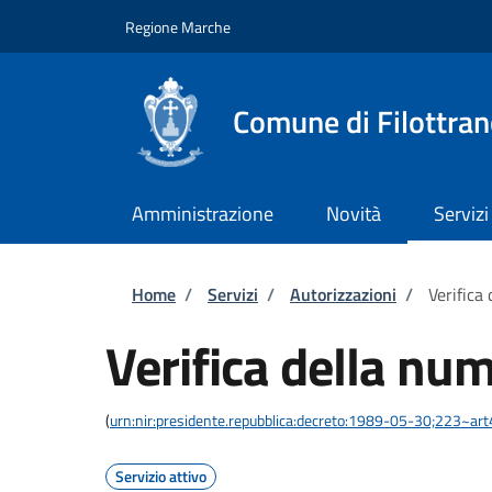
Salta al contenuto principale
Skip to footer content
Regione Marche
Comune di Filottra
Amministrazione
Novità
Servizi
Briciole di pane
Home
/
Servizi
/
Autorizzazioni
/
Verifica
Verifica della num
(
urn:nir:presidente.repubblica:decreto:1989-05-30;223~ar
Servizio attivo