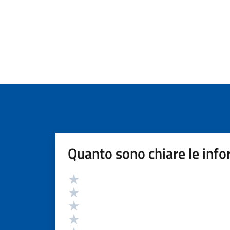
Quanto sono chiare le info
Valutazione
Valuta 5 stelle su 5
Valuta 4 stelle su 5
Valuta 3 stelle su 5
Valuta 2 stelle su 5