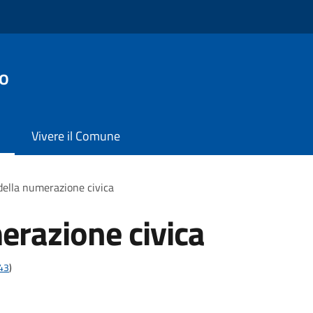
no
Vivere il Comune
 della numerazione civica
erazione civica
t43
)