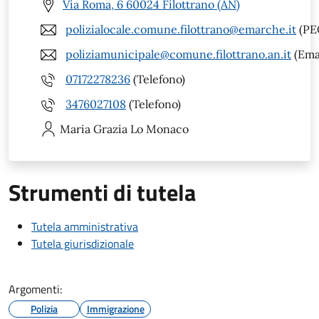
Via Roma, 6 60024 Filottrano (AN)
polizialocale.comune.filottrano@emarche.it
(PE
poliziamunicipale@comune.filottrano.an.it
(Ema
07172278236
(Telefono)
3476027108
(Telefono)
Maria Grazia
Lo Monaco
Strumenti di tutela
Tutela amministrativa
Tutela giurisdizionale
Argomenti:
Polizia
Immigrazione