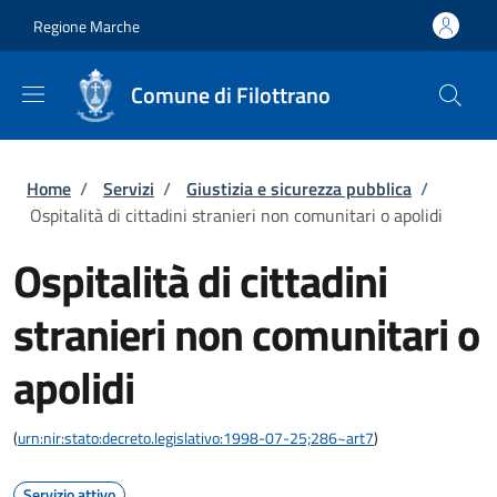
Salta al contenuto principale
Skip to footer content
Regione Marche
Comune di Filottrano
Briciole di pane
Home
/
Servizi
/
Giustizia e sicurezza pubblica
/
Ospitalità di cittadini stranieri non comunitari o apolidi
Ospitalità di cittadini
stranieri non comunitari o
apolidi
(
urn:nir:stato:decreto.legislativo:1998-07-25;286~art7
)
Servizio attivo