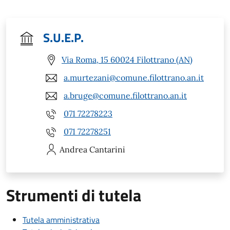
S.U.E.P.
Via Roma, 15 60024 Filottrano (AN)
a.murtezani@comune.filottrano.an.it
a.bruge@comune.filottrano.an.it
071 72278223
071 72278251
Andrea
Cantarini
Strumenti di tutela
Tutela amministrativa