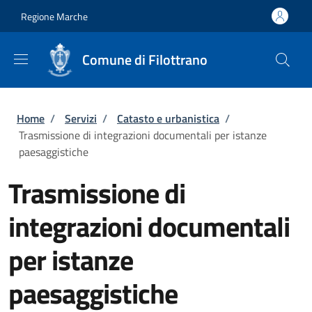
Salta al contenuto principale
Skip to footer content
Regione Marche
Comune di Filottrano
Briciole di pane
Home
/
Servizi
/
Catasto e urbanistica
/
Trasmissione di integrazioni documentali per istanze
paesaggistiche
Trasmissione di
integrazioni documentali
per istanze
paesaggistiche