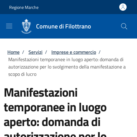
Salta al contenuto principale
Skip to footer content
Regione Marche
Comune di Filottrano
Briciole di pane
Home
/
Servizi
/
Imprese e commercio
/
Manifestazioni temporanee in luogo aperto: domanda di
autorizzazione per lo svolgimento della manifestazione a
scopo di lucro
Manifestazioni
temporanee in luogo
aperto: domanda di
autorizzazione per lo