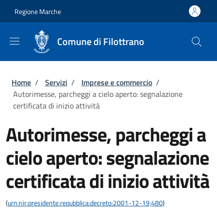
Salta al contenuto principale
Skip to footer content
Regione Marche
Comune di Filottrano
Briciole di pane
Home
/
Servizi
/
Imprese e commercio
/
Autorimesse, parcheggi a cielo aperto: segnalazione
certificata di inizio attività
Autorimesse, parcheggi a
cielo aperto: segnalazione
certificata di inizio attività
(
urn:nir:presidente.repubblica:decreto:2001-12-19;480
)