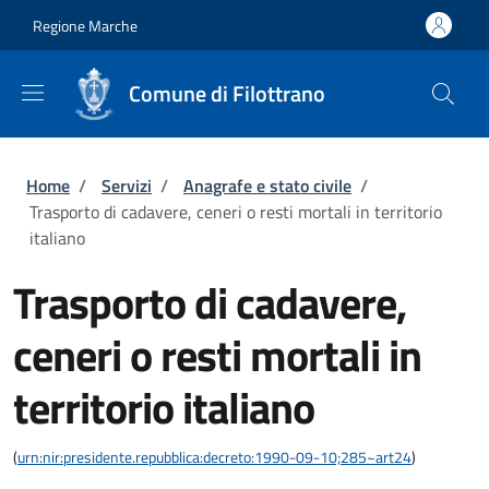
Salta al contenuto principale
Skip to footer content
Regione Marche
Comune di Filottrano
Briciole di pane
Home
/
Servizi
/
Anagrafe e stato civile
/
Trasporto di cadavere, ceneri o resti mortali in territorio
italiano
Trasporto di cadavere,
ceneri o resti mortali in
territorio italiano
(
urn:nir:presidente.repubblica:decreto:1990-09-10;285~art24
)