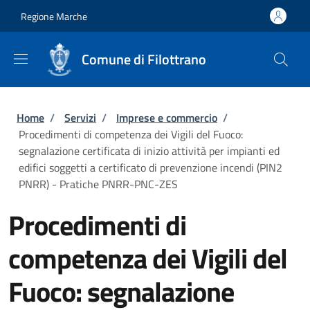
Salta al contenuto principale
Skip to footer content
Regione Marche
Comune di Filottrano
Briciole di pane
Home
/
Servizi
/
Imprese e commercio
/
Procedimenti di competenza dei Vigili del Fuoco:
segnalazione certificata di inizio attività per impianti ed
edifici soggetti a certificato di prevenzione incendi (PIN2
PNRR) - Pratiche PNRR-PNC-ZES
Procedimenti di
competenza dei Vigili del
Fuoco: segnalazione