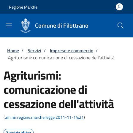
Salta al contenuto principale
Skip to footer content
Regione Marche
Comune di Filottrano
Briciole di pane
Home
/
Servizi
/
Imprese e commercio
/
Agriturismi: comunicazione di cessazione dell'attività
Agriturismi:
comunicazione di
cessazione dell'attività
(
urn:nir:regione.marche:legge:2011-11-14;21
)
Servizio attivo